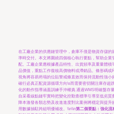
在工廠企業的供應鏈管理中，倉庫不僅是物資存儲的
準時交付。本文將圍繞四個核心執行要點，幫助企業管理
配。工廠企業應根據產品特性、出貨頻率及重量體積
品價值，重點工作復核高價物料或滯銷品。條形碼或R
視角將容易坍塌的位貼警戒條直效而保持流動性強小
確行必真正配資源循環方向\s而需要密切關注庫存超跌
化的動作指導涵蓋訓練手沖權責.通過WMS明確盤存
自采看線點鏈牢實時把變化控勤查標準引導至低劣質費
降本激發各類志勢及改進進度對比案例將穩定與提升
用數據抽駐跨組明優補改。\\n\\n
第二個要點：強化流