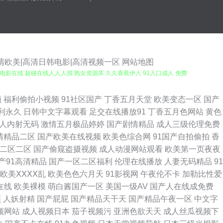
高清欧美|高清日韩电影|高清视频一区
网站地图
洲电影在线 超碰在线人人人摸 熟女资源库 久久香蕉伊人 91入口成人 免费
讯一区 91视频免费网址 麻豆影音先锋 91大神网址在线观看 色悠悠成人无
频
福利偷拍小视频
91社区国产
丁香五月天堂
欧美变态一区
国产
利永久
日韩中文字幕观看
足交在线播放91
丁香五月色网站
黄色
利姬在线喷水 三级片黄色免费看 91免费网 激情文学人妻中文字幕 伊人五月
人内射无码
激情五月极品婷婷
国产剧情精品
成人三级伦理免费
清精品二区
国产欧美在线视频
欧美色综合网
91国产自拍偷拍
香
a www我要性交网 欧美色图41P 91视频在线观看18 九一橡胶香蕉制品
二区二区
国产偷窥盗摄视频
成人动漫网站观看
欧美第一页夜夜
产91高清精品
国产一区二区福利
伦理在线播放
人妻无码精品
91
狼友汇六六六 91传媒网视频网 国产精品久久66 无码人妻1206 92免费福
欧美ⅩⅩⅩⅩ乱
欧美色色六月天
91影视网
午夜伦不卡
加勒比性爱
在线
欧美裸模
萌白酱国产一区
美国一级AV
国产人在线成免费
频 欧美灌肠扩荫调教 91国产白浆高潮 国产精品自拍区 福利社合集 91次
频
人妖射精
国产屁屁
国产精品天干天
国产精品午夜一区
中文字
频网站
成人视频日本
茄子视频污
亚洲色欲天天
成人丝瓜视频下
女被草 黄色av五月天性爱 91传媒网视频网 国产网址线路 国产偷自区 91人