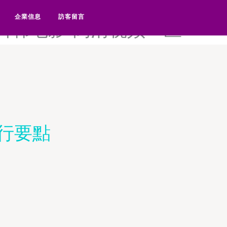
高清国产黄片-高清国产一区-
企業信息
訪客留言
清日韩电影-高清视频一区
行要點