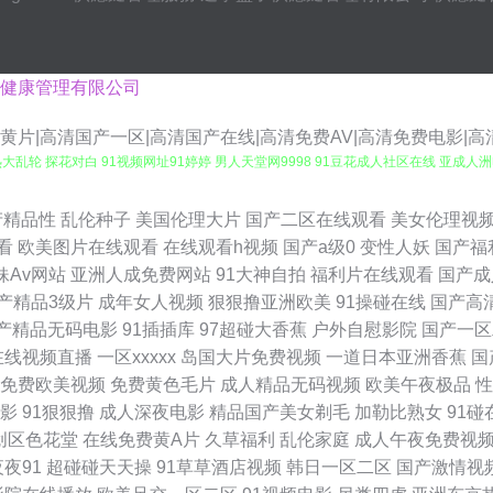
健康管理有限公司
产黄片|高清国产一区|高清国产在线|高清免费AV|高清免费电影|
热大乱轮 探花对白 91视频网址91婷婷 男人天堂网9998 91豆花成人社区在线 亚成人
1024国产视频 东方在线正在进入AV 婷婷丁香先锋 91系列国产视频在线 欧美性爱视
产精品性
乱伦种子
美国伦理大片
国产二区在线观看
美女伦理视
看
欧美图片在线观看
在线观看h视频
国产a级0
变性人妖
国产福
黄免费 韩国三级HD高清精品 影音先锋欧美色A片 丁香美女社区 日韩欧美性爱A片 福
妹Av网站
亚洲人成免费网站
91大神自拍
福利片在线观看
国产成
产精品3级片
成年女人视频
狠狠撸亚洲欧美
91操碰在线
国产高
震 影音先锋七区 岛国资源站 日本不卡久久精品 91色免费看 黄色三级免费 午夜影院a
产精品无码电影
91插插库
97超碰大香蕉
户外自慰影院
国产一区
在线视频直播
一区xxxxx
岛国大片免费视频
一道日本亚洲香蕉
国
AV在线 av中文网站 人妻婷婷在线网观看 91新视频 另类欧美日韩 91青娱乐福利导航 
免费欧美视频
免费黄色毛片
成人精品无码视频
欧美午夜极品
性
影
91狠狠撸
成人深夜电影
精品国产美女剃毛
加勒比熟女
91碰
线播放 久草资源网 宅男宅女AV导航 豆花视频在线吃瓜 色无极亚洲影院 91在线图片视
创区色花堂
在线免费黄A片
久草福利
乱伦家庭
成人午夜免费视
夜夜91
超碰碰天天操
91草草酒店视频
韩日一区二区
国产激情视
洲精品乱码 91探花app 欧美伦理网站 91系列国产视频在线 欧美日韩网址 91黑絲美