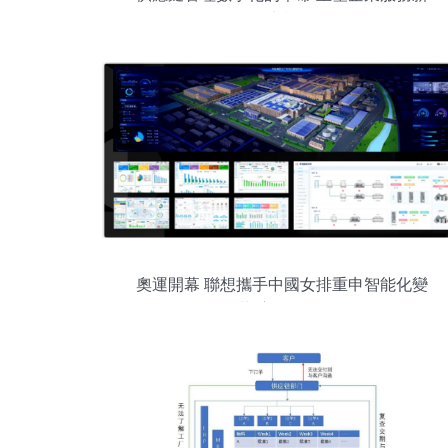
生態
奧運開幕 聯想攜手中國女排重申智能化變
革“主場”使命