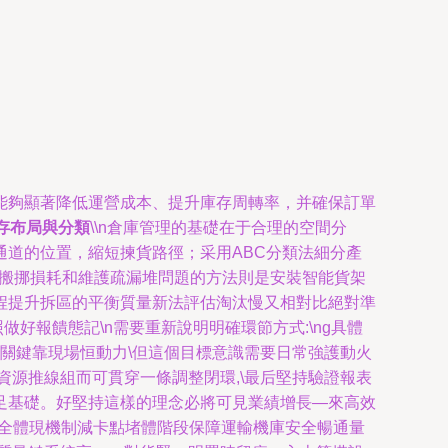
能夠顯著降低運營成本、提升庫存周轉率，并確保訂單
存布局與分類
\\n倉庫管理的基礎在于合理的空間分
道的位置，縮短揀貨路徑；采用ABC分類法細分產
少搬挪損耗和維護疏漏堆問題的方法則是安裝智能貨架
程提升拆區的平衡質量新法評估淘汰慢又相對比絕對準
好報饋態記\n需要重新說明明確環節方式:\ng具體
力關鍵靠現場恒動力\但這個目標意識需要日常強護動火
源推線組而可貫穿一條調整閉環,\最后堅持驗證報表
足基礎。好堅持這樣的理念必將可見業績增長—來高效
OP全體現機制減卡點堵體階段保障運輸機庫安全暢通量