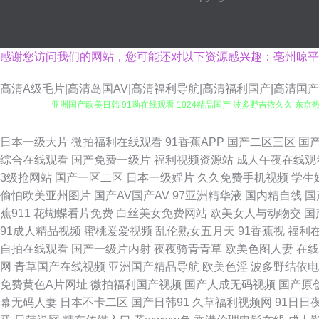
感谢您访问我们的网站，您可能还对以下资源感兴趣：亳州晾平
高清A级毛片|高清岛国AV|高清福利导航|高清福利国产|高清国
亚洲国产欧美日韩 91呦在线观看 1024精品国产 波多野吉依久久 东京
小视频在线观看 三级网站在线国产 97人妻资源总站超碰 欧美AA色影院 
日本一级大片
微拍福利在线观看
91香蕉APP
国产二区三区
国
综合在线观看
国产免费一级片
福利视频资源站
成人午夜在线观
码视频 av大片在线影视 日韩一区二区射精 91视频欧美 伦理影院 91
3级抢网站
国产一区二区
日本一级婬片
久久免费手机视频
学生
偷怕欧美亚州图片
国产AV国产AV
97亚洲精华液
国内精自线
国
大香蕉 99热青青 欧美国产日韩在线 91视频高清免费在线播放 玖玖五月车
蕉911
花蝴蝶看片免费
白丝美女免费网站
欧美女人与动物交
国
91成人精品视频
蜜桃爱爱视频
乱伦熟女五月天
91香蕉视
福利
厂 91大神尤物 国产精品嫖妓视频一区 亚洲色第一页 www91牛cw 丝足
自拍在线观看
国产一级片内射
夜夜骑青青草
欧美色图人妻
在线
网
青草国产在线视频
亚洲国产精品导航
欧美色淫
波多野结依电
利视频 日本黄页 91免费视屏大全 久久嫩草精品久久网站 91豆花视频在
免费黄色A片网址
微拍福利国产视频
国产人成无码视频
国产原
幕无码人妻
日本不卡二区
国产日韩91
久草福利视频网
91日日
元官网首页 欧美深喉性爱 91视频在线免费入口 人人干16p 91在播放 殴