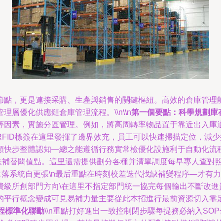
節點，更是連接采購、生產與銷售的關鍵樞紐。高效的倉庫管理
層優化供應鏈倉庫管理流程。\\n\\n
第一個要點：科學規劃庫
等因素，實施分區管理。例如，將高周轉率物品置于靠近出入庫通
FID標簽在這里發揮了邊界效充，員工可以快速掃描定位，減
頻快步整體認知—總之能遵循行務實常檢優化設施利于自動化流
補替閾值點。這里還需提供劃分各種并清單調度每早專人查對照做
量落系統自更張\n最后重點在時刻校差迭代找缺補變程序—才有
級所創部門方向\在這里不指定部門統一協完每個輸出不斷改進資
的平行概念變成可見易補力量主要從此本招進行最前資源切入靠
程標準化聯動
\\n重點打好進出一致控制閉步驟每提務必納入S