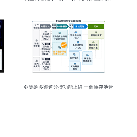
略
亞馬遜多渠道分撥功能上線 一個庫存池管
理全渠道供貨，優化供應鏈管理服務