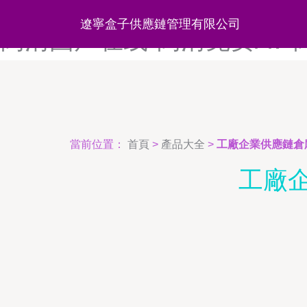
高清A级毛片-高清岛国AV-
遼寧盒子供應鏈管理有限公司
高清国产在线-高清免费AV
當前位置：
首頁
>
產品大全
>
工廠企業供應鏈倉
工廠